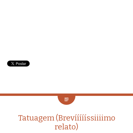
Tatuagem (Brevíííííssiiiimo
relato)