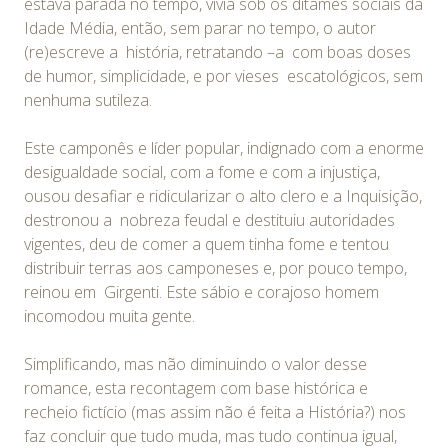
estava parada no tempo, vivia sob os ditames sociais da
Idade Média, então, sem parar no tempo, o autor
(re)escreve a história, retratando –a com boas doses
de humor, simplicidade, e por vieses escatológicos, sem
nenhuma sutileza.
Este camponês e líder popular, indignado com a enorme
desigualdade social, com a fome e com a injustiça,
ousou desafiar e ridicularizar o alto clero e a Inquisição,
destronou a nobreza feudal e destituiu autoridades
vigentes, deu de comer a quem tinha fome e tentou
distribuir terras aos camponeses e, por pouco tempo,
reinou em
Girgenti. Este sábio e corajoso homem
incomodou muita gente.
Simplificando, mas não diminuindo o valor desse
romance, esta recontagem com base histórica e
recheio fictício (mas assim não é feita a História?) nos
faz concluir que tudo muda, mas tudo continua igual,