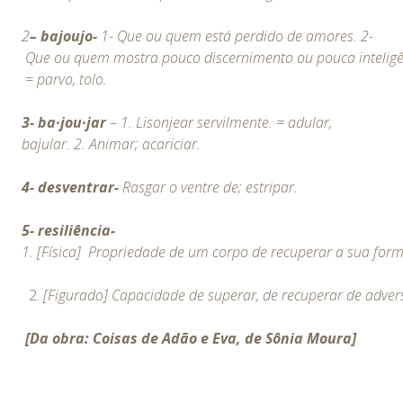
2
– bajoujo-
1- Que ou quem está perdido de amores. 2-
Que ou quem mostra pouco discernimento ou pouca inteligê
= parvo, tolo.
3-
ba·jou·jar
–
1.
Lisonjear servilmente. = adular,
bajular.
2.
Animar; acariciar.
4- desventrar-
Rasgar o ventre de; estripar.
5- resiliência-
1. [Física] Propriedade de um corpo de recuperar a sua for
[Figurado] Capacidade de superar, de recuperar de adver
[Da obra: Coisas de Adão e Eva, de Sônia Moura]