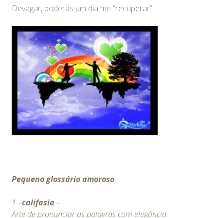
Devagar, poderás um dia me “recuperar”
Pequeno glossário amoroso
1 –
califasia
–
Arte de pronunciar as palavras com elegância.