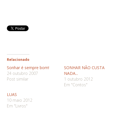
Relacionado
Sonhar é sempre bom!
SONHAR NÃO CUSTA
24 outubro 2007
NADA...
Post similar
1 outubro 2012
Em "Contos"
LUAS
10 maio 2012
Em "Livros"