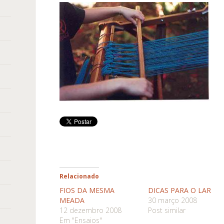
Relacionado
FIOS DA MESMA
DICAS PARA O LAR
MEADA
30 março 2008
12 dezembro 2008
Post similar
Em "Ensaios"