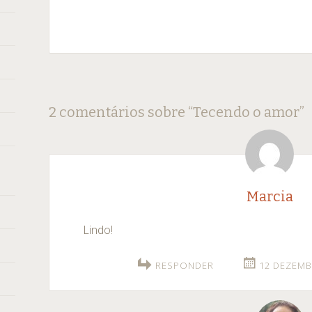
Navegação
←
→
2 comentários sobre “
Tecendo o amor
”
de
posts
Marcia
Lindo!
RESPONDER
12 DEZEMB