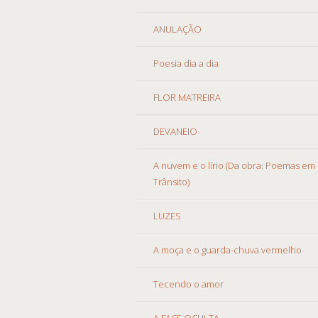
ANULAÇÃO
Poesia dia a dia
FLOR MATREIRA
DEVANEIO
A nuvem e o lírio (Da obra: Poemas em
Trânsito)
LUZES
A moça e o guarda-chuva vermelho
Tecendo o amor
A FACE OCULTA