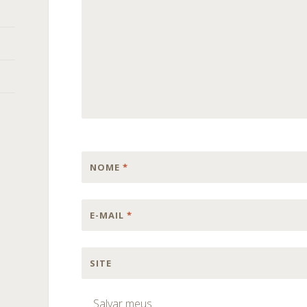
NOME
*
E-MAIL
*
SITE
Salvar meus