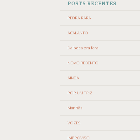
POSTS RECENTES
O
CONTEÚDO
PEDRA RARA
ACALANTO
Da boca pra fora
NOVO REBENTO
AINDA
POR UM TRIZ
Manhãs
VOZES
IMPROVISO