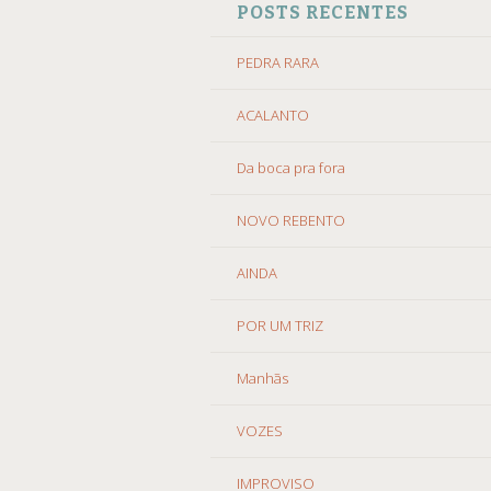
POSTS RECENTES
O
CONTEÚDO
PEDRA RARA
ACALANTO
Da boca pra fora
NOVO REBENTO
AINDA
POR UM TRIZ
Manhãs
VOZES
IMPROVISO