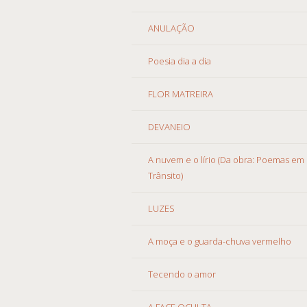
ANULAÇÃO
Poesia dia a dia
FLOR MATREIRA
DEVANEIO
A nuvem e o lírio (Da obra: Poemas em
Trânsito)
LUZES
A moça e o guarda-chuva vermelho
Tecendo o amor
A FACE OCULTA