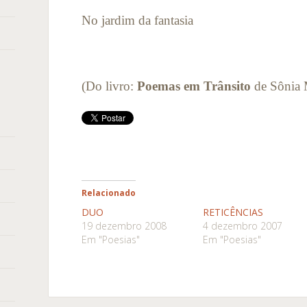
No jardim da fantasia
(Do livro:
Poemas em Trânsito
de Sônia 
Relacionado
DUO
RETICÊNCIAS
19 dezembro 2008
4 dezembro 2007
Em "Poesias"
Em "Poesias"