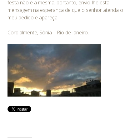
festa não é a mesma, portanto, envio-lhe esta
mensagem na esperança de que o senhor atenda o
meu pedido e apareça.
Cordialmente, Sônia – Rio de Janeiro.