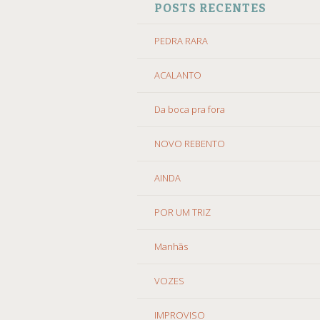
POSTS RECENTES
O
CONTEÚDO
PEDRA RARA
ACALANTO
Da boca pra fora
NOVO REBENTO
AINDA
POR UM TRIZ
Manhãs
VOZES
IMPROVISO