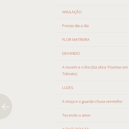
ANULAÇÃO
Poesia dia a dia
FLOR MATREIRA
DEVANEIO
A nuvem e o lírio (Da obra: Poemas em
Trânsito)
LUZES
A moça e o guarda-chuva vermelho
Tecendo o amor
A FACE OCULTA