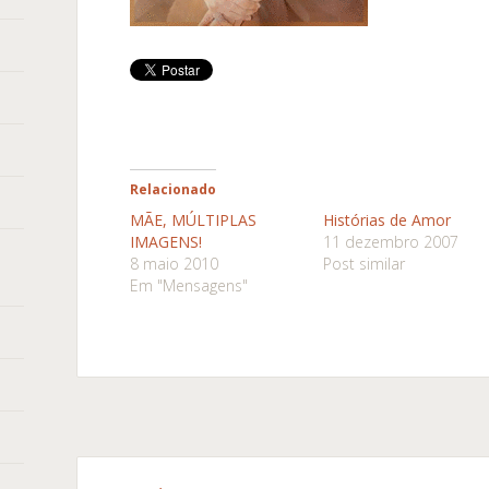
Relacionado
MÃE, MÚLTIPLAS
Histórias de Amor
IMAGENS!
11 dezembro 2007
8 maio 2010
Post similar
Em "Mensagens"
Navegação
←
→