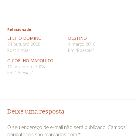
Relacionado
EFEITO DOMINÓ
DESTINO
24 outubro 2008
4 março 2010
Post similar
Em "Poesias"
O COELHO MARQUITO
10 novembro 2008
Em "Poesias"
Navegação
←
→
Deixe uma resposta
de
O seu endereço de e-mail não será publicado.
Campos
posts
obrigatórios são marcados com
*