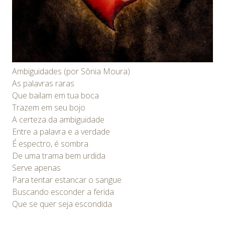
Ambiguidades (por Sônia Moura)
As palavras raras
Que bailam em tua boca
Trazem em seu bojo
A certeza da ambiguidade
Entre a palavra e a verdade
É espectro, é sombra
De uma trama bem urdida
Serve apenas
Para tentar estancar o sangue
Buscando esconder a ferida
Que se quer seja escondida