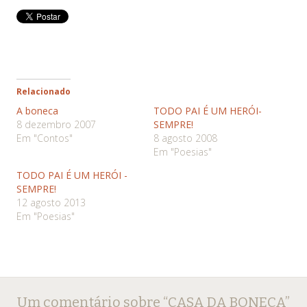
Relacionado
A boneca
TODO PAI É UM HERÓI-
8 dezembro 2007
SEMPRE!
Em "Contos"
8 agosto 2008
Em "Poesias"
TODO PAI É UM HERÓI -
SEMPRE!
12 agosto 2013
Em "Poesias"
Navegação
←
→
Um comentário sobre “
CASA DA BONECA
”