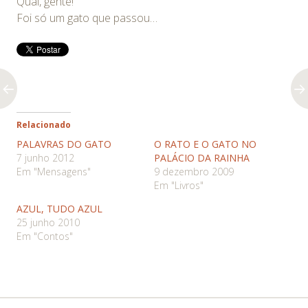
Qual, gente!
Foi só um gato que passou…
Relacionado
PALAVRAS DO GATO
O RATO E O GATO NO
7 junho 2012
PALÁCIO DA RAINHA
Em "Mensagens"
9 dezembro 2009
Em "Livros"
AZUL, TUDO AZUL
25 junho 2010
Em "Contos"
←
→